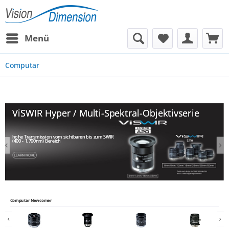
Menü
Computar
ViSWIR Hyper / Multi-Spektral-Objektivserie
hohe Transmission vom sichtbaren bis zum SWIR
(400 - 1.700nm) Bereich
Computar Newcomer