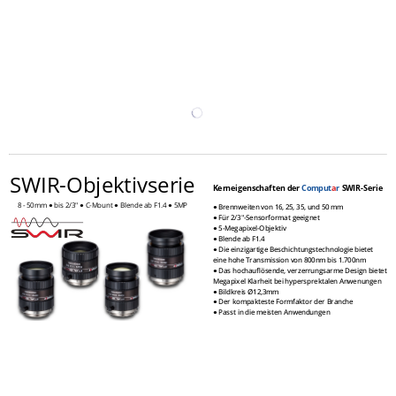
SWIR-Objektivserie
Kerneigenschaften der
Comput
a
r
SWIR
-Serie
8 - 50mm ● bis 2/3" ● C-Mount ● Blende ab F1.4 ● 5MP
●
Brennweiten von 16, 25, 35, und 50 mm
● Für 2/3"-Sensorformat geeignet
● 5-Megapixel-Objektiv
● Blende ab F1.4
● Die einzigartige Beschichtungstechnologie bietet
eine hohe Transmission von 800nm bis 1.700nm
● Das hochauflösende, verzerrungsarme Design bietet
Megapixel Klarheit bei hypersprektalen Anwenungen
●
Bildkreis Ø12,3mm
● Der kompakteste Formfaktor der Branche
● Passt in die meisten Anwendungen