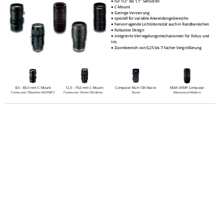
● für 1/2" bis 1,1" Sensoren
●
C-Mount
●
Geringe Verzerrung
●
speziell für variable Anwendungsbereiche
●
hervorragende Lichtintensität auch in Randbereichen
●
Robustes Design
●
integrierte Verriegelungsmechanismen für Fokus und
Iris
●
Zoombereich von 0,25 bis 7-facher Vergrößerung
8,0 - 48,0 mm C-Mount
12,5 - 75,0 mm C-Mount
Computar MLH-10X Macro
MLM-3XMP Computar
Computar Objektiv H6Z0812
Computar Zoom Objektiv...
Zoom
Megapixel Makro
302,40 € *
319,00 € *
306,60 € *
378,00 € *