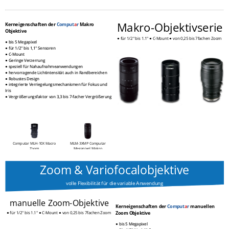
Makro-Objektivserie
Kerneigenschaften der
Comput
a
r
Makro
Objektive
● für 1/2" bis 1.1" ● C-Mount ● von 0,25 bis 7fachen Zoom 
● bis 5 Megapixel
● für 1/2" bis 1,1" Sensoren
●
C-Mount
●
Geringe Verzerrung
●
speziell für Nahaufnahmeanwendungen
●
hervorragende Lichtintensität auch in Randbereichen
●
Robustes Design
●
integrierte Verriegelungsmechanismen für Fokus und
Iris
●
Vergrößerungsfaktor von 3,3 bis 7-facher Vergrößerung
Computar MLH-10X Macro
MLM-3XMP Computar
Zoom
Megapixel Makro
306,60 € *
378,00 € *
Zoom & Variofocalobjektive
volle Flexibilität für die variable Anwendung
manuelle Zoom-Objektive
Kerneigenschaften der
Comput
a
r
manuellen
● für 1/2" bis 1.1" ● C-Mount ● von 0,25 bis 7fachen Zoom 
Zoom Objektive
● bis 5 Megapixel