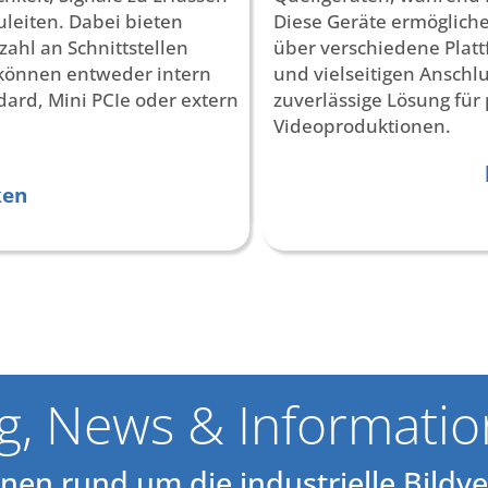
leiten. Dabei bieten
Diese Geräte ermögliche
zahl an Schnittstellen
über verschiedene Platt
d können entweder intern
und vielseitigen Anschl
dard, Mini PCIe oder extern
zuverlässige Lösung für
Videoproduktionen.
ken
g, News & Informati
nen rund um die industrielle Bildv