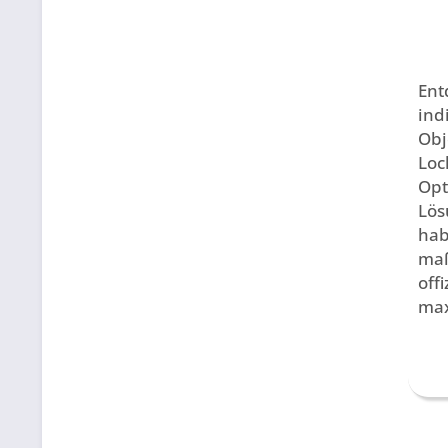
Ent
ind
Obj
Loc
Opt
Lös
hab
maß
off
max