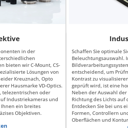
ektive
Indus
ponenten in der
Schaffen Sie optimale Si
nterschiedlichen
Beleuchtungsauswahl. In
n bieten wir C-Mount, CS-
Bildverarbeitungssystem
zialisierte Lösungen von
entscheidend, um Prüf
neider Kreuznach, Opto
Kontrast zu visualisiere
serer Hausmarke VD-Optics.
geprüft wird, ist eine
 telezentrischen oder
Neben der Auswahl der 
auf Industriekameras und
Richtung des Lichts auf 
Ihnen ein breites
Entdecken Sie bei uns e
zises Objektiven.
Formen, Controllern un
Oberflächen und Kontur
ken