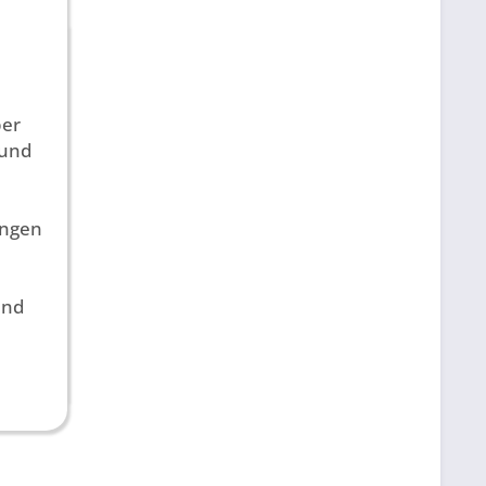
ber
 und
ungen
und