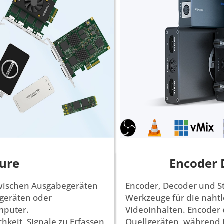
ure
Encoder 
 zwischen Ausgabegeräten
Encoder, Decoder und S
lgeräten oder
Werkzeuge für die naht
mputer.
Videoinhalten. Encoder 
hkeit, Signale zu Erfassen
Quellgeräten, während