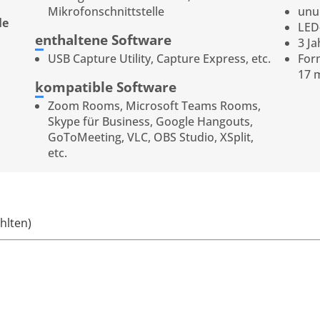
Mikrofonschnittstelle
unu
le
LED
enthaltene Software
3 Ja
USB Capture Utility, Capture Express, etc.
For
17 
kompatible Software
Zoom Rooms, Microsoft Teams Rooms,
Skype für Business, Google Hangouts,
GoToMeeting, VLC, OBS Studio, XSplit,
etc.
hlten)