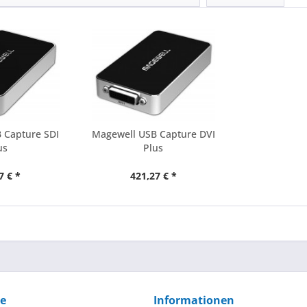
 Capture SDI
Magewell USB Capture DVI
us
Plus
7 € *
421,27 € *
ce
Informationen