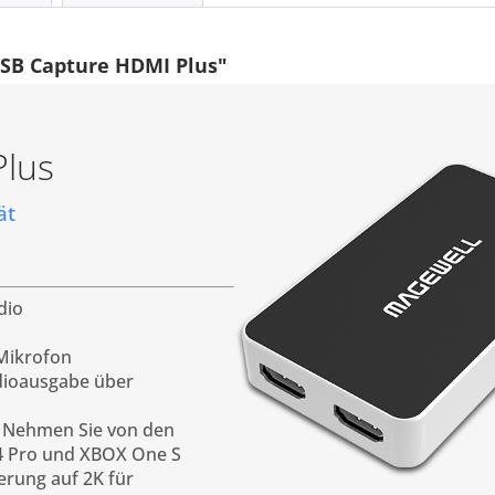
SB Capture HDMI Plus"
lus
ät
dio
 Mikrofon
dioausgabe über
. Nehmen Sie von den
4 Pro und XBOX One S
erung auf 2K für