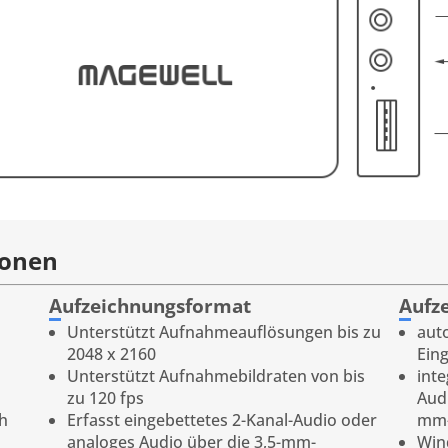
ionen
Aufzeichnungsformat
Aufz
Unterstützt Aufnahmeauflösungen bis zu
aut
2048 x 2160
Ein
Unterstützt Aufnahmebildraten von bis
inte
zu 120 fps
Aud
gh
Erfasst eingebettetes 2-Kanal-Audio oder
mm-
analoges Audio über die 3,5-mm-
Win