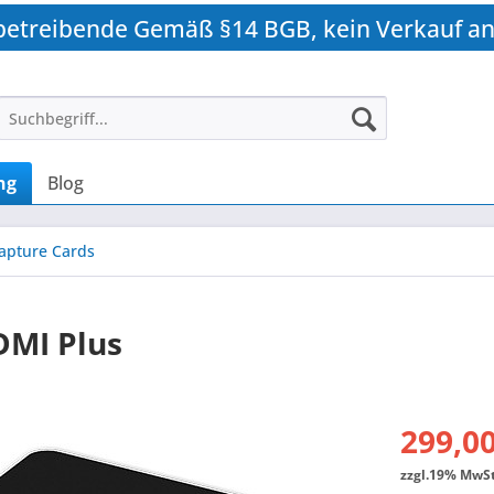
betreibende Gemäß §14 BGB, kein Verkauf an
ng
Blog
apture Cards
DMI Plus
299,00
zzgl.19% MwSt