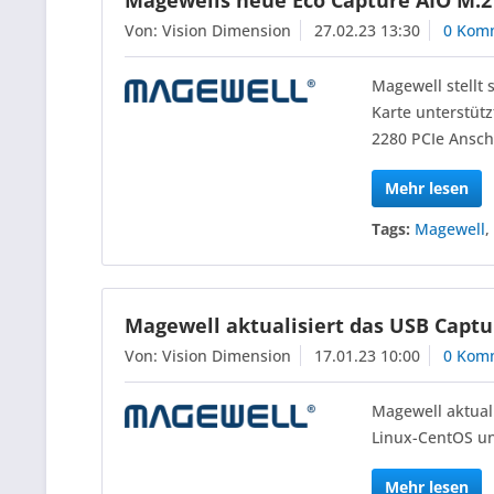
Magewells neue Eco Capture AIO M.2
Von: Vision Dimension
27.02.23 13:30
0 Kom
Magewell stellt
Karte unterstüt
2280 PCIe Ansch
Mehr lesen
Tags:
Magewell
Magewell aktualisiert das USB Captur
Von: Vision Dimension
17.01.23 10:00
0 Kom
Magewell aktual
Linux-CentOS u
Mehr lesen