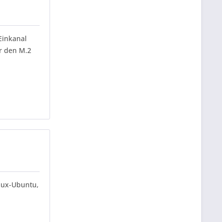
Einkanal
r den M.2
inux-Ubuntu,