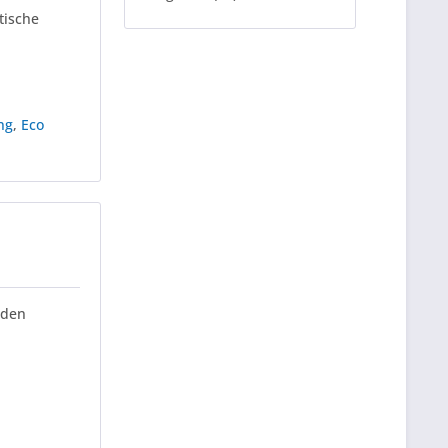
tische
ng
,
Eco
 den