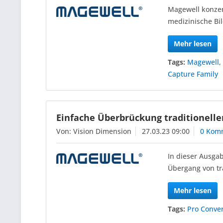
Magewell konzent
medizinische B
Mehr lesen
Tags:
Magewell
Capture Family
Einfache Überbrückung traditionelle
Von: Vision Dimension
27.03.23 09:00
0 Kom
In dieser Ausga
Übergang von tr
Mehr lesen
Tags:
Pro Conve