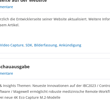
seite auf der Website
mentare
zlich die Entwicklerseite seiner Website aktualisiert. Weitere Inf
esem Artikel.
,
Video Capture
,
SDK
,
Bilderfassung
,
Ankündigung
schauausgabe
mentare
 Insights Themen: Neueste Innovationen auf der IBC2023 / Contr
ware / Magewell ermöglicht robuste medizinische Remote-Workfl
ei neue 4K Eco Capture M.2-Modelle