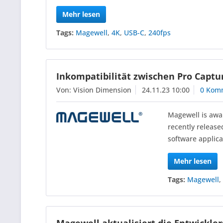
Mehr lesen
Tags:
Magewell
,
4K
,
USB-C
,
240fps
Inkompatibilität zwischen Pro Capt
Von: Vision Dimension
24.11.23 10:00
0 Kom
Magewell is awa
recently releas
software applica
Mehr lesen
Tags:
Magewell