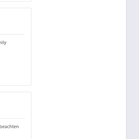
ily
e beachten