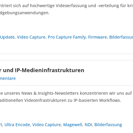
riert sich auf hochwertige Videoerfassung und -verteilung für kri
ildgebungsanwendungen.
,
Update
,
Video Capture
,
Pro Capture Family
,
Firmware
,
Bilderfassu
r und IP-Medieninfrastrukturen
mentare
be unseres News & Insights-Newsletters konzentrieren wir uns auf
aditionellen Videoinfrastrukturen zu IP-basierten Workflows.
rt
,
Ultra Encode
,
Video Capture
,
Magewell
,
NDI
,
Bilderfassung