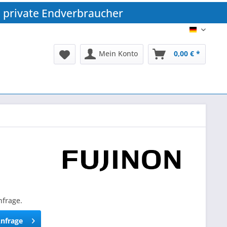
 private Endverbraucher
DE
Mein Konto
0,00 € *
nfrage.
Anfrage