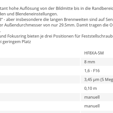
nt hohe Auflösung von der Bildmitte bis in die Randbereic
en und Blendeneinstellungen.
/3“ - aber insbesondere die langen Brennweiten sind auf Sen
her Außendurchmesser von nur 29.5mm. Damit tragen die O
.
und Fokusring bieten je drei Positionen für Feststellschraub
i geringem Platz
HF8XA-5M
8 mm
1,6 - F16
3,45 µm (5 Meg
0,10 m
manuell
manuell