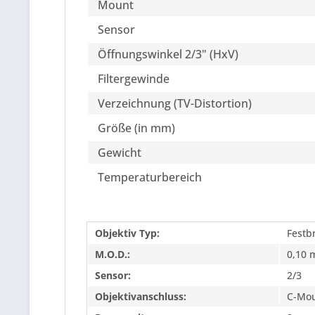
Mount
Sensor
Öffnungswinkel 2/3" (HxV)
Filtergewinde
Verzeichnung (TV-Distortion)
Größe (in mm)
Gewicht
Temperaturbereich
Objektiv Typ:
Festb
M.O.D.:
0,10 
Sensor:
2/3
Objektivanschluss:
C-Mo