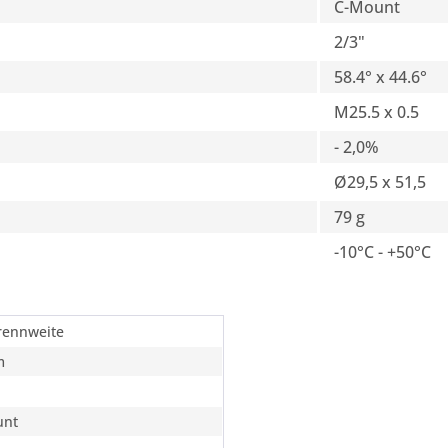
C-Mount
2/3"
58.4° x 44.6°
M25.5 x 0.5
- 2,0%
Ø29,5 x 51,5
79 g
-10°C - +50°C
rennweite
m
unt