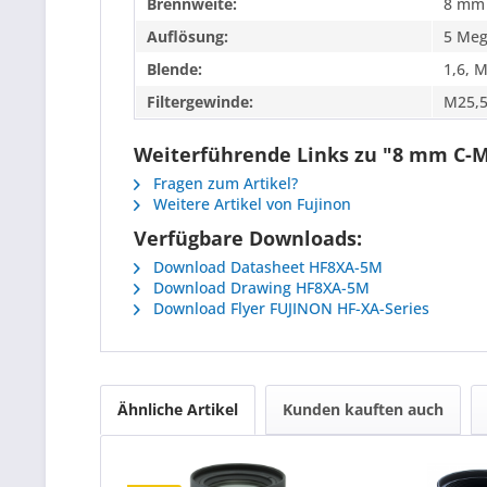
Brennweite:
8 mm
Auflösung:
5 Meg
Blende:
1,6, 
Filtergewinde:
M25,5
Weiterführende Links zu "8 mm C-M
Fragen zum Artikel?
Weitere Artikel von Fujinon
Verfügbare Downloads:
Download Datasheet HF8XA-5M
Download Drawing HF8XA-5M
Download Flyer FUJINON HF-XA-Series
Ähnliche Artikel
Kunden kauften auch