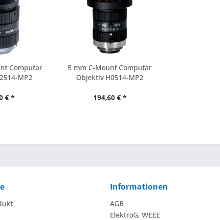
nt Computar
5 mm C-Mount Computar
M2514-MP2
Objektiv H0514-MP2
0 € *
194,60 € *
ce
Informationen
dukt
AGB
ElektroG, WEEE