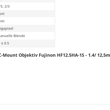
/3, 2/3
unt
 mm
egapixel
Manuelle Blende
 x 0.5
-Mount Objektiv Fujinon HF12.5HA-1S - 1.4/ 12,5