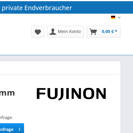
 private Endverbraucher
DE
Mein Konto
0,00 € *
,5mm
nfrage.
Anfrage