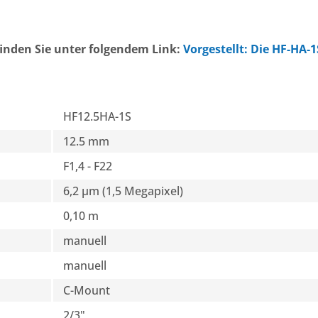
finden Sie unter folgendem Link:
Vorgestellt: Die HF-HA-1
HF12.5HA-1S
12.5 mm
F1,4 - F22
6,2 µm (1,5 Megapixel)
0,10 m
manuell
manuell
C-Mount
2/3"