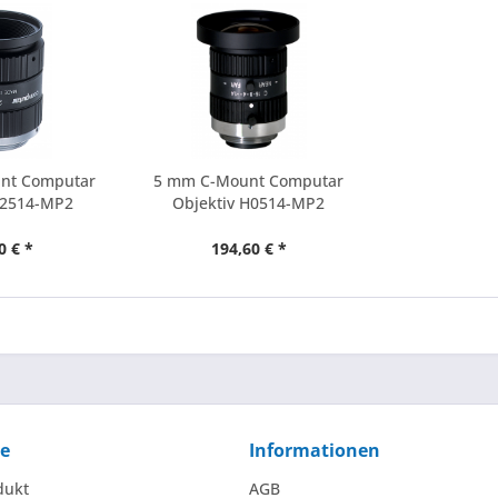
nt Computar
5 mm C-Mount Computar
M2514-MP2
Objektiv H0514-MP2
0 € *
194,60 € *
ce
Informationen
dukt
AGB