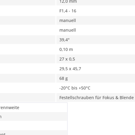
12,0 mm
F1,4 - 16
manuell
manuell
39,4°
0,10 m
27 x 0,5
29,5 x 45,7
68 g
-20°C bis +50°C
Festellschrauben für Fokus & Blende
rennweite
m
unt