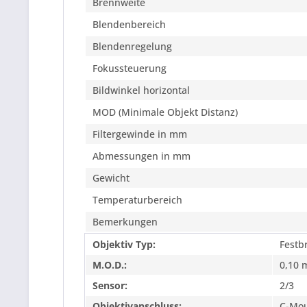
Brennweite
Blendenbereich
Blendenregelung
Fokussteuerung
Bildwinkel horizontal
MOD (Minimale Objekt Distanz)
Filtergewinde in mm
Abmessungen in mm
Gewicht
Temperaturbereich
Bemerkungen
Objektiv Typ:
Festb
M.O.D.:
0,10 
Sensor:
2/3
Objektivanschluss:
C-Mo