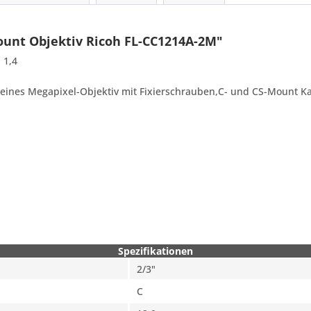
unt Objektiv Ricoh FL-CC1214A-2M"
 1,4
leines Megapixel-Objektiv mit Fixierschrauben,C- und CS-Mount 
Spezifikationen
2/3"
C