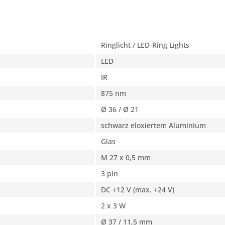
Ringlicht / LED-Ring Lights
LED
IR
875 nm
Ø 36 / Ø 21
schwarz eloxiertem Aluminium
Glas
M 27 x 0,5 mm
3 pin
DC +12 V (max. +24 V)
2 x 3 W
Ø 37 / 11,5 mm